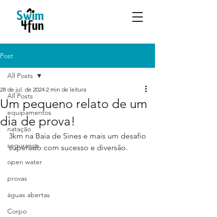
Post
All Posts
28 de jul. de 2024
2 min de leitura
All Posts
Um pequeno relato de um
equipamentos
dia de prova!
natação
3km na Baía de Sines e mais um desafio 
segurança
superado com sucesso e diversão.
open water
provas
águas abertas
Corpo