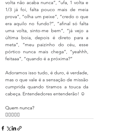
volta não acaba nunca”, “ufa, 1 volta e 
1/3 já foi, falta pouco mais de meia 
prova”, “olha um peixe”, “credo o que 
era aquilo no fundo?”, “afinal só falta 
uma volta, sinto-me bem”, “já vejo a 
última boia, depois é direto para a 
meta”, “meu paizinho do céu, esse 
pórtico nunca mais chega”, “yeahhh, 
feitaaa”, “quando é a próxima?”
Adoramos isso tudo, é duro, é verdade, 
mas o que vale é a sensação de missão 
cumprida quando tiramos a touca da 
cabeça. Entendedores entenderão! ☺️
Quem nunca?
🏊‍♀️💙🏊‍♂️