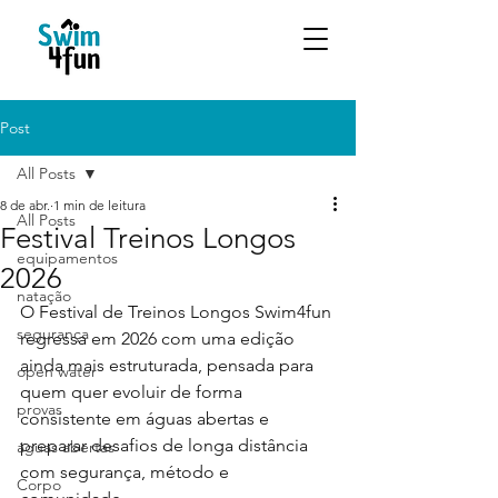
Post
All Posts
8 de abr.
1 min de leitura
All Posts
Festival Treinos Longos
equipamentos
2026
natação
O Festival de Treinos Longos Swim4fun 
segurança
regressa em 2026 com uma edição 
ainda mais estruturada, pensada para 
open water
quem quer evoluir de forma 
provas
consistente em águas abertas e 
preparar desafios de longa distância 
águas abertas
com segurança, método e 
Corpo