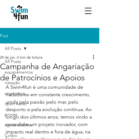
Post
All Posts
29 de jan.
2 min de leitura
All Posts
Campanha de Angariação
equipamentos
de Patrocínios e Apoios
natação
A Swim4fun é uma comunidade de 
segurança
nadadores em constante crescimento, 
unida pela paixão pelo mar, pelo 
open water
desporto e pela evolução contínua. Ao 
provas
longo dos últimos anos, temos vindo a 
consolidar um projeto inovador, com 
águas abertas
impacto real dentro e fora de água, na 
Corpo