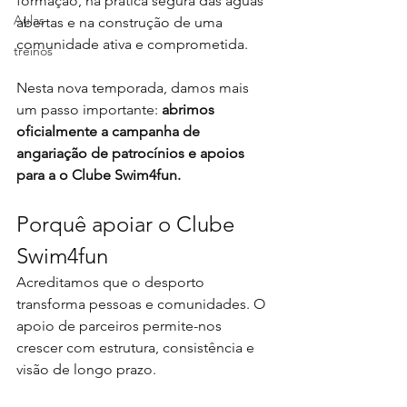
formação, na prática segura das águas 
Aulas
abertas e na construção de uma 
comunidade ativa e comprometida.
treinos
Nesta nova temporada, damos mais 
um passo importante: 
abrimos 
oficialmente a campanha de 
angariação de patrocínios e apoios 
para a o Clube Swim4fun.
Porquê apoiar o Clube 
Swim4fun
Acreditamos que o desporto 
transforma pessoas e comunidades. O 
apoio de parceiros permite-nos 
crescer com estrutura, consistência e 
visão de longo prazo.