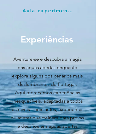
Aula experimental
Experiências
Aventure-se e descubra a magia
das águas abertas enquanto
explora alguns dos cenários mais
deslumbrantes de Portugal.
Aqui oferecemos experiências
inesquecíveis, adaptadas a todos
os níveis – iniciantes, experientes
ou atletas que treinam para provas
e desafios em águas abertas