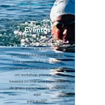
Mais Informações
Eventos
Oferecemos uma variedade de
serviços de eventos
personalizados para atender às
suas necessidades. Se deseja
celebrar um aniversário, organizar
um workshop, planear uma
travessia ou criar uma experiência
de grupo personalizada, estamos
aqui
para ajudar!