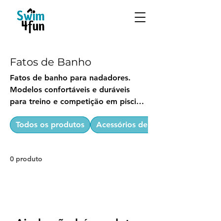
Fatos de Banho
Fatos de banho para nadadores.
Modelos confortáveis e duráveis
para treino e competição em piscina
ou águas abertas. Descobre a
Todos os produtos
Acessórios de Natação
coleção Swim4fun.
0 produto