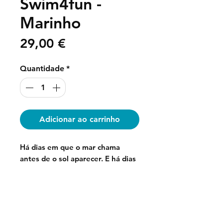
Swim4fun -
Marinho
Preço
29,00 €
Quantidade
*
Adicionar ao carrinho
Há dias em que o mar chama
antes de o sol aparecer. E há dias
em que ficas até a maré mudar.
Para esses dias e para todos os
outros nasceu o
chapéu bucket
Fique conosco nas redes sociais.
Swim4fun
.