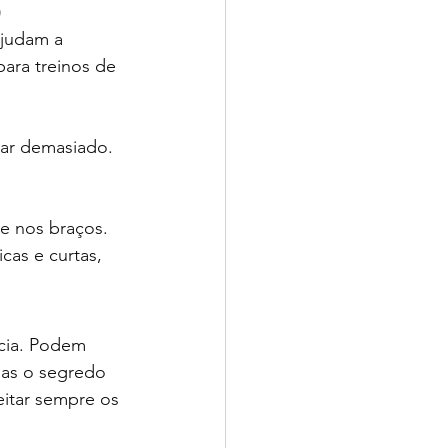
)
ajudam a 
ara treinos de 
gar demasiado. 
 e nos braços. 
as e curtas, 
cia. Podem 
Mas o segredo 
eitar sempre os 