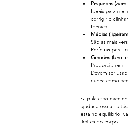
Pequenas (apen
Ideais para mel
corrigir o alin
técnica.
Médias (ligeira
São as mais ver
Perfeitas para t
Grandes (bem m
Proporcionam mui
Devem ser usada
nunca como aces
As palas são excele
ajudar a evoluir a t
está no equilíbrio: 
limites do corpo.