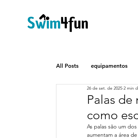
All Posts
equipamentos
26 de set. de 2025
2 min d
Corpo
Aulas
trein
Palas de 
como esc
As palas são um dos 
aumentam a área de 