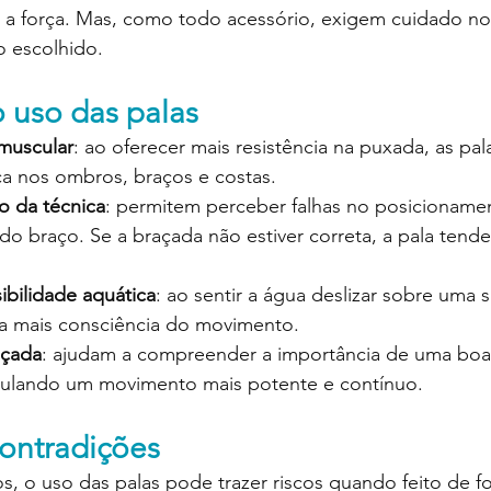
a a força. Mas, como todo acessório, exigem cuidado no
o escolhido.
o uso das palas
muscular
: ao oferecer mais resistência na puxada, as pal
ça nos ombros, braços e costas.
o da técnica
: permitem perceber falhas no posicioname
o braço. Se a braçada não estiver correta, a pala tende
ibilidade aquática
: ao sentir a água deslizar sobre uma s
a mais consciência do movimento.
açada
: ajudam a compreender a importância de uma boa 
mulando um movimento mais potente e contínuo.
ontradições
s, o uso das palas pode trazer riscos quando feito de fo