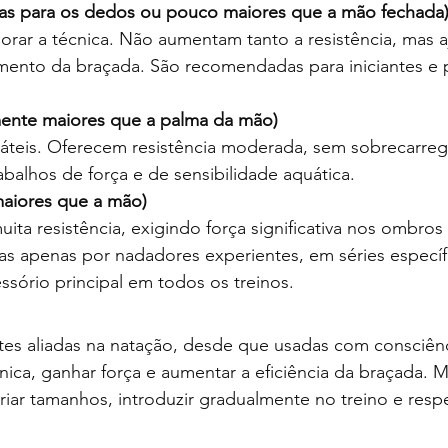
as para os dedos ou pouco maiores que a mão fechada
horar a técnica. Não aumentam tanto a resistência, mas 
hamento da braçada. São recomendadas para iniciantes e p
mente maiores que a palma da mão)
sáteis. Oferecem resistência moderada, sem sobrecarre
rabalhos de força e de sensibilidade aquática.
aiores que a mão)
ta resistência, exigindo força significativa nos ombros
s apenas por nadadores experientes, em séries específic
sório principal em todos os treinos.
ntes aliadas na natação, desde que usadas com consciên
écnica, ganhar força e aumentar a eficiência da braçada. 
variar tamanhos, introduzir gradualmente no treino e resp