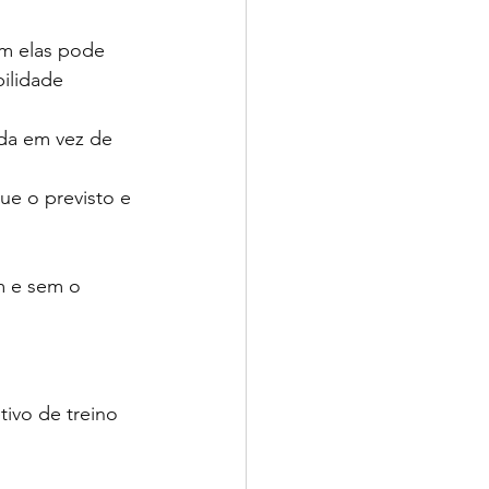
om elas pode 
ilidade 
da em vez de 
ue o previsto e 
m e sem o 
ivo de treino 