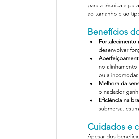
para a técnica e par
ao tamanho e ao tip
Benefícios d
Fortalecimento 
desenvolver for
Aperfeiçoament
no alinhamento d
ou a incomodar.
Melhora da sens
o nadador ganh
Eficiência na br
submersa, esti
Cuidados e c
Apesar dos benefício