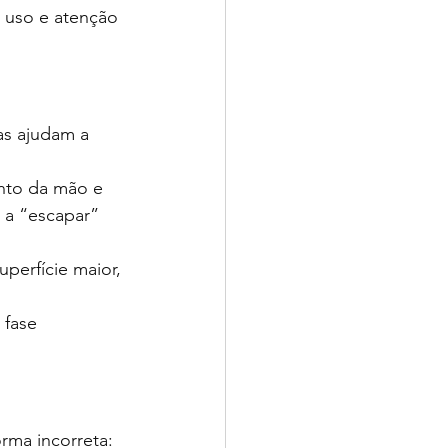
 uso e atenção 
as ajudam a 
nto da mão e 
 a “escapar” 
uperfície maior, 
fase 
rma incorreta: