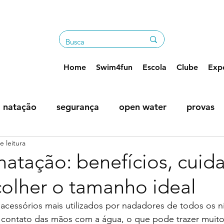
Home
Swim4fun
Escola
Clube
Expe
natação
segurança
open water
provas
e leitura
os
natação: benefícios, cuid
olher o tamanho ideal
acessórios mais utilizados por nadadores de todos os nív
contato das mãos com a água, o que pode trazer muitos