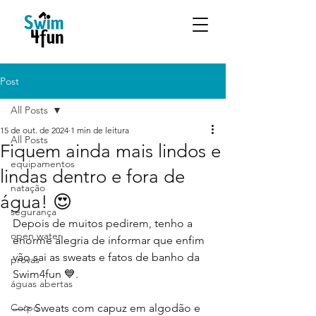
Post
All Posts
15 de out. de 2024
1 min de leitura
All Posts
Fiquem ainda mais lindos e
equipamentos
lindas dentro e fora de
natação
água! 😍
segurança
Depois de muitos pedirem, tenho a 
open water
enorme alegria de informar que enfim 
vão sai as sweats e fatos de banho da 
provas
Swim4fun 💙.
águas abertas
Corpo
—> Sweats com capuz em algodão e 