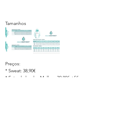
Tamanhos
Preços:
* Sweat: 38,90€
* Fato de banho Mulher: 39,80€ +5€ 
personalização opcional
* Fato de banho Homem: 29,80€ + 5€ 
personalização opcional
* Tshirt: 12€
* Touca: 8€
https://forms.gle/QY6He3YpqXTxTWP4