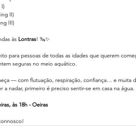
I) 
ng II) 
ng III)
das às 
Lontras
! 🦦✨
eito para pessoas de todas as idades que querem começa
ntem seguras no meio aquático. 
eça — com flutuação, respiração, confiança… e muita d
 a nadar, primeiro é preciso sentir-se em casa na água.
eiras, às 18h - Oeiras
 connosco!