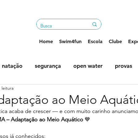
Home
Swim4fun
Escola
Clube
Expe
natação
segurança
open water
provas
 leitura
os
aptação ao Meio Aquáti
ática acaba de crescer — e com muito carinho anunciam
A – Adaptação ao Meio Aquático
 💙
sos já conhecidos: 