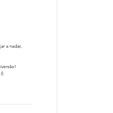
r a nadar, 
iversão! 
 💧