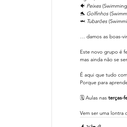
🐠 
Peixes
 (Swimming 
🐬 
Golfinhos
 (Swimmi
🦈 
Tubarões
 (Swimmi
… damos as boas-vin
Este novo grupo é f
mas ainda não se se
É aqui que tudo com
Porque para aprender
🗓️ Aulas nas 
terças-f
Vem ser uma lontra