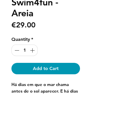
Swim4fun -
Areia
Price
€29.00
Quantity
*
Add to Cart
Há dias em que o mar chama
antes de o sol aparecer. E há dias
em que ficas até a maré mudar.
Para esses dias e para todos os
outros nasceu o
chapéu bucket
Stay with us on social media.
Swim4fun
.